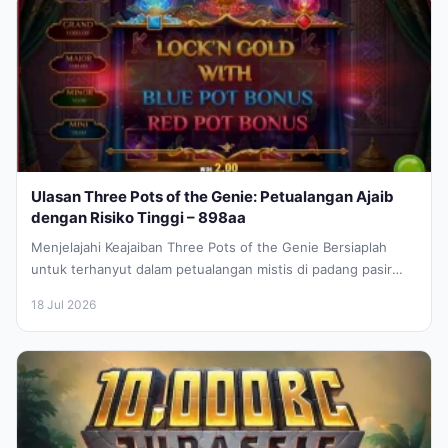
Ulasan Three Pots of the Genie: Petualangan Ajaib
dengan Risiko Tinggi – 898aa
Menjelajahi Keajaiban Three Pots of the Genie Bersiaplah
untuk terhanyut dalam petualangan mistis di padang pasir
dengan Three Pots of...
18 Jul 2026