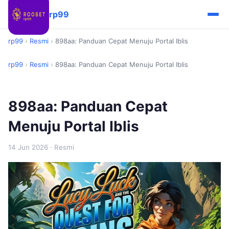
rp99
rp99
›
Resmi
›
898aa: Panduan Cepat Menuju Portal Iblis
rp99
›
Resmi
›
898aa: Panduan Cepat Menuju Portal Iblis
898aa: Panduan Cepat
Menuju Portal Iblis
14 Jun 2026
· Resmi