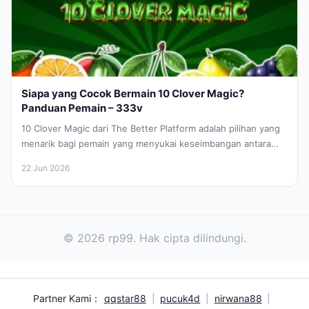
Siapa yang Cocok Bermain 10 Clover Magic?
Panduan Pemain – 333v
10 Clover Magic dari The Better Platform adalah pilihan yang
menarik bagi pemain yang menyukai keseimbangan antara
tradisi dan fitur...
22 Jun 2026
© 2026 rp99. Hak cipta dilindungi.
Partner Kami：
qqstar88
|
pucuk4d
|
nirwana88
|