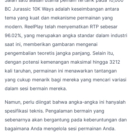
BC Jurassic 10K Ways adalah keseimbangan antara
tema yang kuat dan mekanisme permainan yang
modern. ReelPlay telah menyematkan RTP sebesar
96.02%, yang merupakan angka standar dalam industri
saat ini, memberikan gambaran mengenai
pengembalian teoretis jangka panjang. Selain itu,
dengan potensi kemenangan maksimal hingga 3212
kali taruhan, permainan ini menawarkan tantangan
yang cukup menarik bagi mereka yang mencari variasi
dalam sesi bermain mereka.
Namun, perlu diingat bahwa angka-angka ini hanyalah
spesifikasi teknis. Pengalaman bermain yang
sebenarnya akan bergantung pada keberuntungan dan
bagaimana Anda mengelola sesi permainan Anda.