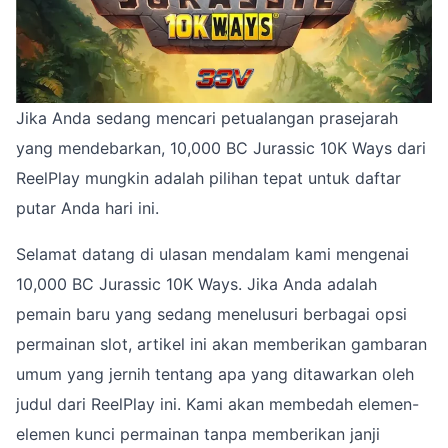
Jika Anda sedang mencari petualangan prasejarah
yang mendebarkan, 10,000 BC Jurassic 10K Ways dari
ReelPlay mungkin adalah pilihan tepat untuk daftar
putar Anda hari ini.
Selamat datang di ulasan mendalam kami mengenai
10,000 BC Jurassic 10K Ways. Jika Anda adalah
pemain baru yang sedang menelusuri berbagai opsi
permainan slot, artikel ini akan memberikan gambaran
umum yang jernih tentang apa yang ditawarkan oleh
judul dari ReelPlay ini. Kami akan membedah elemen-
elemen kunci permainan tanpa memberikan janji