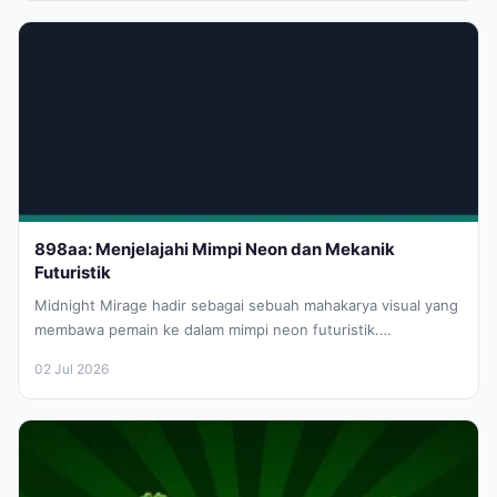
898aa: Menjelajahi Mimpi Neon dan Mekanik
Futuristik
Midnight Mirage hadir sebagai sebuah mahakarya visual yang
membawa pemain ke dalam mimpi neon futuristik.
Dikembangkan oleh Pineapple Play, slot...
02 Jul 2026