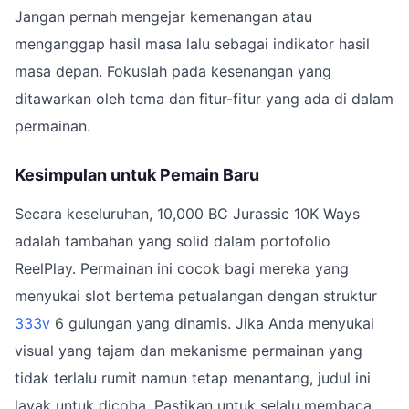
Jangan pernah mengejar kemenangan atau
menganggap hasil masa lalu sebagai indikator hasil
masa depan. Fokuslah pada kesenangan yang
ditawarkan oleh tema dan fitur-fitur yang ada di dalam
permainan.
Kesimpulan untuk Pemain Baru
Secara keseluruhan, 10,000 BC Jurassic 10K Ways
adalah tambahan yang solid dalam portofolio
ReelPlay. Permainan ini cocok bagi mereka yang
menyukai slot bertema petualangan dengan struktur
333v
6 gulungan yang dinamis. Jika Anda menyukai
visual yang tajam dan mekanisme permainan yang
tidak terlalu rumit namun tetap menantang, judul ini
layak untuk dicoba. Pastikan untuk selalu membaca