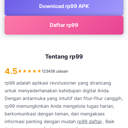
Download rp99 APK
Daftar rp99
Tentang rp99
4.5
★
★
★
★
★
123456 ulasan
rp99 adalah aplikasi revolusioner yang dirancang
untuk menyederhanakan kehidupan digital Anda.
Dengan antarmuka yang intuitif dan fitur-fitur canggih,
rp99 memungkinkan Anda mengelola tugas harian,
berkomunikasi dengan teman, dan mengakses
informasi penting dengan mudah
rp99 daftar
.. Baik