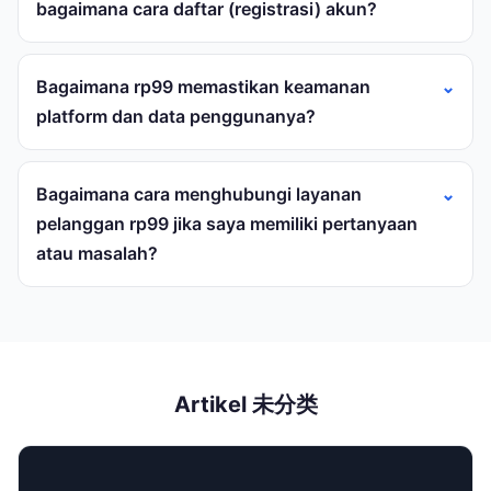
bagaimana cara daftar (registrasi) akun?
Bagaimana rp99 memastikan keamanan
platform dan data penggunanya?
Bagaimana cara menghubungi layanan
pelanggan rp99 jika saya memiliki pertanyaan
atau masalah?
Artikel 未分类