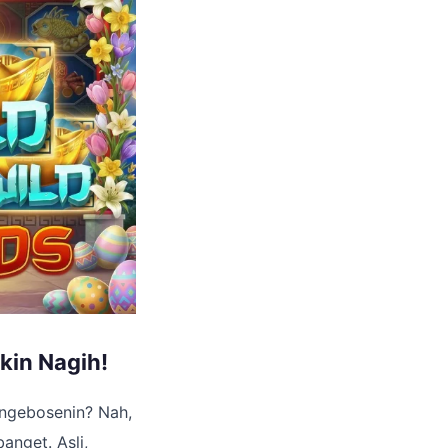
kin Nagih!
 ngebosenin? Nah,
banget. Asli,