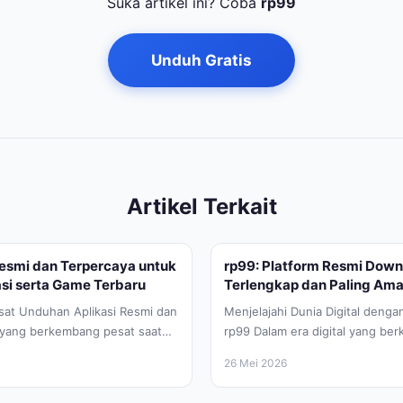
Suka artikel ini? Coba
rp99
Unduh Gratis
Artikel Terkait
Resmi dan Terpercaya untuk
rp99: Platform Resmi Down
si serta Game Terbaru
Terlengkap dan Paling Ama
sat Unduhan Aplikasi Resmi dan
Menjelajahi Dunia Digital denga
l yang berkembang pesat saat
rp99 Dalam era digital yang be
aplikasi mobile...
ini, kebutuhan akan perangkat l
26 Mei 2026