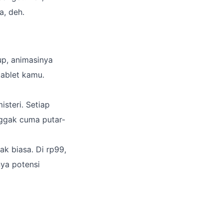
a, deh.
up, animasinya
tablet kamu.
steri. Setiap
Nggak cuma putar-
ak biasa. Di rp99,
ya potensi