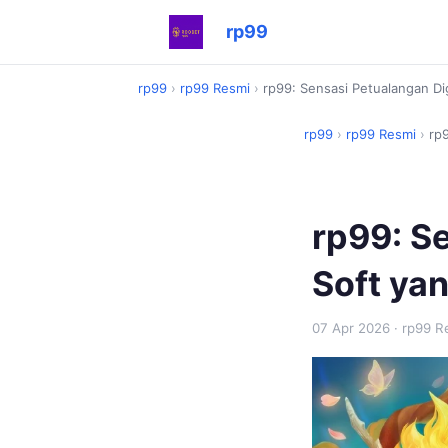
rp99
rp99
›
rp99 Resmi
›
rp99: Sensasi Petualangan Dig
rp99
›
rp99 Resmi
›
rp9
rp99: Se
Soft yan
07 Apr 2026
· rp99 R