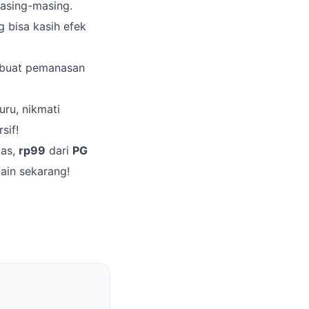
masing-masing.
 bisa kasih efek
 buat pemanasan
uru, nikmati
sif!
tas,
rp99
dari
PG
bain sekarang!