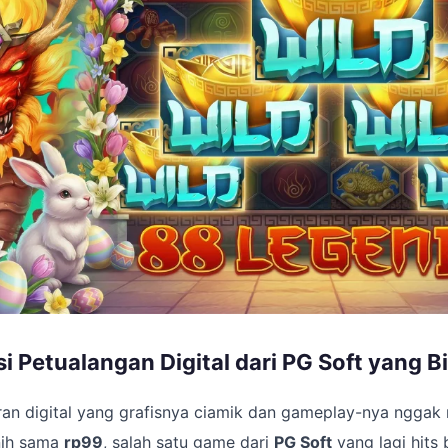
i Petualangan Digital dari PG Soft yang Bi
buran digital yang grafisnya ciamik dan gameplay-nya nggak
nih sama
rp99
, salah satu game dari
PG Soft
yang lagi hits 