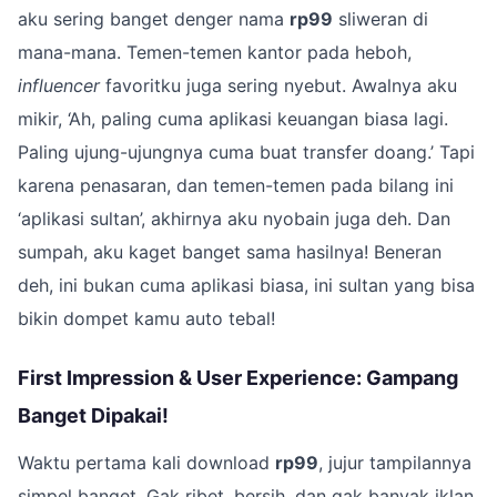
aku sering banget denger nama
rp99
sliweran di
mana-mana. Temen-temen kantor pada heboh,
influencer
favoritku juga sering nyebut. Awalnya aku
mikir, ‘Ah, paling cuma aplikasi keuangan biasa lagi.
Paling ujung-ujungnya cuma buat transfer doang.’ Tapi
karena penasaran, dan temen-temen pada bilang ini
‘aplikasi sultan’, akhirnya aku nyobain juga deh. Dan
sumpah, aku kaget banget sama hasilnya! Beneran
deh, ini bukan cuma aplikasi biasa, ini sultan yang bisa
bikin dompet kamu auto tebal!
First Impression & User Experience: Gampang
Banget Dipakai!
Waktu pertama kali download
rp99
, jujur tampilannya
simpel banget. Gak ribet, bersih, dan gak banyak iklan